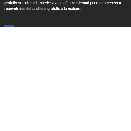
gratuits
sur internet. Inscrivez-vous dès maintenant pour commencer à
recevoir des échantillons gratuits à la maison
.
3 Pl. Ville-Marie Suite 400, Montreal, Quebec H3B 2E3, Canada
+1 514 575 8728
info@echantillonscadeaux.com
Menu
Accueil
Blog
Gratuit