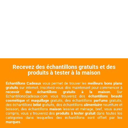
Recevez des échantillons gratuits et des
produits à tester à la maison
Échantillons Cadeaux
vous permet de trouver les
meilleurs bons plans
gratuits
sur internet. Inscrivez-vous dès maintenant pour commencer à
recevoir des échantillons gratuits à la maison
. Sur
EchantillonsCadeaux.com vous trouverez des
échantillons beauté
cosmétique
et
maquillage
gratuits, des échantillons
parfums
gratuits,
des échantillons
bébé
gratuits, des échantillons
alimentaire
nourriture et
boisson, des échantillons
maison
lessive et ménage, bref, vous aurez
compris, vous y trouverez des
produits à tester gratuit
dans toutes les
catégories dans lesquelles des échantillons sont offert par les
marques
.