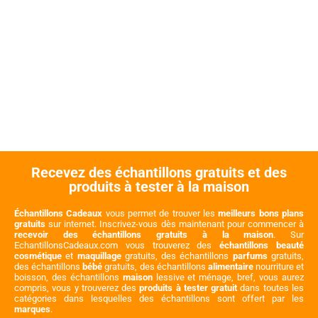
Recevez des échantillons gratuits et des
produits à tester à la maison
Échantillons Cadeaux
vous permet de trouver les
meilleurs bons plans
gratuits
sur internet. Inscrivez-vous dès maintenant pour commencer à
recevoir des échantillons gratuits à la maison
. Sur
EchantillonsCadeaux.com vous trouverez des
échantillons beauté
cosmétique
et
maquillage
gratuits, des échantillons
parfums
gratuits,
des échantillons
bébé
gratuits, des échantillons
alimentaire
nourriture et
boisson, des échantillons
maison
lessive et ménage, bref, vous aurez
compris, vous y trouverez des
produits à tester gratuit
dans toutes les
catégories dans lesquelles des échantillons sont offert par les
marques
.