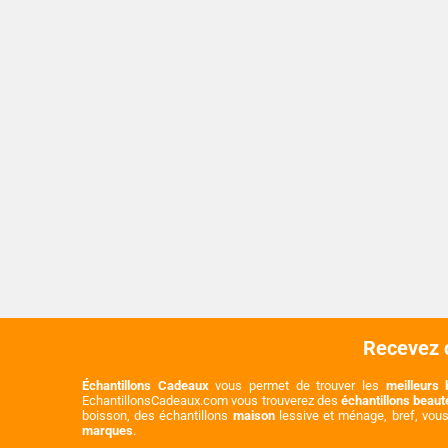
Recevez d
Échantillons Cadeaux
vous permet de trouver les
meilleurs 
EchantillonsCadeaux.com vous trouverez des
échantillons beau
boisson, des échantillons
maison
lessive et ménage, bref, vou
marques
.