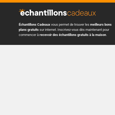
Échantillons Cadeaux
vous permet de trouver les
meilleurs bons
plans gratuits
sur internet. Inscrivez-vous dès maintenant pour
commencer à
recevoir des échantillons gratuits à la maison
.
3 Pl. Ville-Marie Suite 400, Montreal, Quebec H3B 2E3, Canada
+1 514 575 8728
info@echantillonscadeaux.com