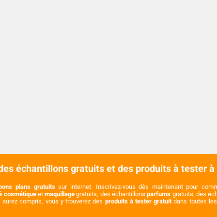
es échantillons gratuits et des produits à tester à
bons plans gratuits
sur internet. Inscrivez-vous dès maintenant pour co
té cosmétique
et
maquillage
gratuits, des échantillons
parfums
gratuits, des éc
s aurez compris, vous y trouverez des
produits à tester gratuit
dans toutes les 