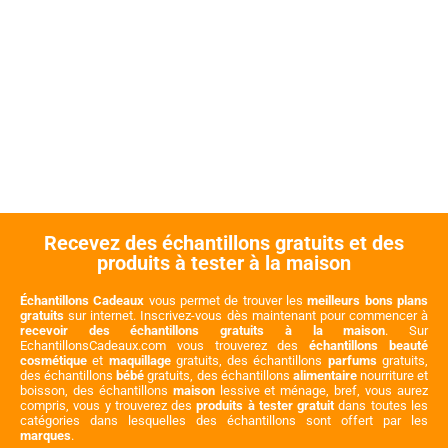
Recevez des échantillons gratuits et des
produits à tester à la maison
Échantillons Cadeaux
vous permet de trouver les
meilleurs bons plans
gratuits
sur internet. Inscrivez-vous dès maintenant pour commencer à
recevoir des échantillons gratuits à la maison
. Sur
EchantillonsCadeaux.com vous trouverez des
échantillons beauté
cosmétique
et
maquillage
gratuits, des échantillons
parfums
gratuits,
des échantillons
bébé
gratuits, des échantillons
alimentaire
nourriture et
boisson, des échantillons
maison
lessive et ménage, bref, vous aurez
compris, vous y trouverez des
produits à tester gratuit
dans toutes les
catégories dans lesquelles des échantillons sont offert par les
marques
.