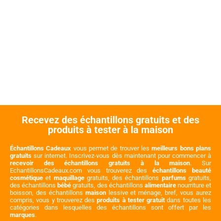
Recevez des échantillons gratuits et des
produits à tester à la maison
Échantillons Cadeaux
vous permet de trouver les
meilleurs bons plans
gratuits
sur internet. Inscrivez-vous dès maintenant pour commencer à
recevoir des échantillons gratuits à la maison
. Sur
EchantillonsCadeaux.com vous trouverez des
échantillons beauté
cosmétique
et
maquillage
gratuits, des échantillons
parfums
gratuits,
des échantillons
bébé
gratuits, des échantillons
alimentaire
nourriture et
boisson, des échantillons
maison
lessive et ménage, bref, vous aurez
compris, vous y trouverez des
produits à tester gratuit
dans toutes les
catégories dans lesquelles des échantillons sont offert par les
marques
.