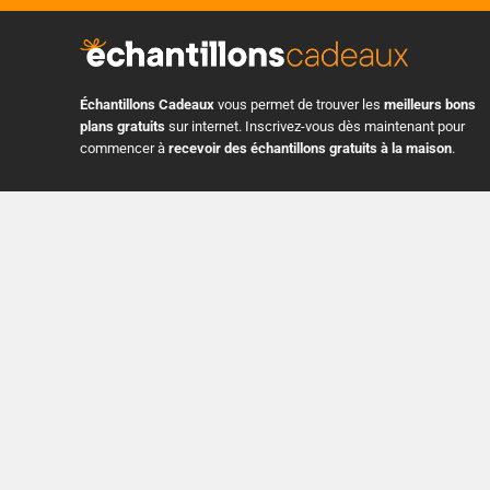
Échantillons Cadeaux
vous permet de trouver les
meilleurs bons
plans gratuits
sur internet. Inscrivez-vous dès maintenant pour
commencer à
recevoir des échantillons gratuits à la maison
.
3 Pl. Ville-Marie Suite 400, Montreal, Quebec H3B 2E3, Canada
+1 514 575 8728
info@echantillonscadeaux.com