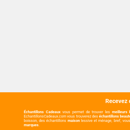
Recevez d
Échantillons Cadeaux
vous permet de trouver les
meilleurs 
EchantillonsCadeaux.com vous trouverez des
échantillons beau
boisson, des échantillons
maison
lessive et ménage, bref, vou
marques
.