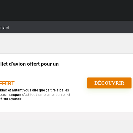
ntact
llet d’avion offert pour un
OFFERT
DÉCOUVRIR
iday, et autant vous dire que ça tire à balles
ne pas manquer, c'est tout simplement un billet
 sur Ryanair. ...