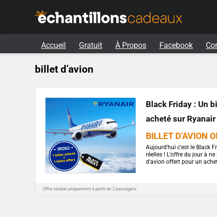
Accueil
Gratuit
À Propos
Facebook
Co
billet d’avion
Black Friday : Un bi
acheté sur Ryanair
BILLET D'AVION 
Aujourd'hui c'est le Black Fr
réelles ! L'offre du jour à 
d'avion offert pour un acheté
Offre valable uniquement à partir de 2 passagers.