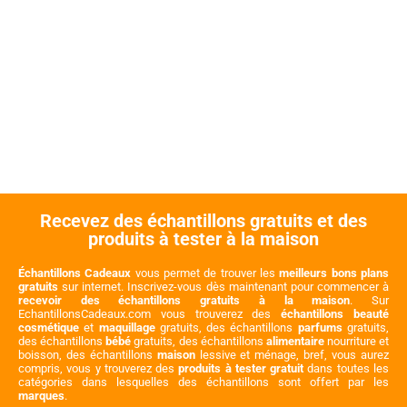
Recevez des échantillons gratuits et des
produits à tester à la maison
Échantillons Cadeaux
vous permet de trouver les
meilleurs bons plans
gratuits
sur internet. Inscrivez-vous dès maintenant pour commencer à
recevoir des échantillons gratuits à la maison
. Sur
EchantillonsCadeaux.com vous trouverez des
échantillons beauté
cosmétique
et
maquillage
gratuits, des échantillons
parfums
gratuits,
des échantillons
bébé
gratuits, des échantillons
alimentaire
nourriture et
boisson, des échantillons
maison
lessive et ménage, bref, vous aurez
compris, vous y trouverez des
produits à tester gratuit
dans toutes les
catégories dans lesquelles des échantillons sont offert par les
marques
.