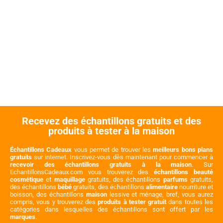
Recevez des échantillons gratuits et des
produits à tester à la maison
Échantillons Cadeaux
vous permet de trouver les
meilleurs bons plans
gratuits
sur internet. Inscrivez-vous dès maintenant pour commencer à
recevoir des échantillons gratuits à la maison
. Sur
EchantillonsCadeaux.com vous trouverez des
échantillons beauté
cosmétique
et
maquillage
gratuits, des échantillons
parfums
gratuits,
des échantillons
bébé
gratuits, des échantillons
alimentaire
nourriture et
boisson, des échantillons
maison
lessive et ménage, bref, vous aurez
compris, vous y trouverez des
produits à tester gratuit
dans toutes les
catégories dans lesquelles des échantillons sont offert par les
marques
.