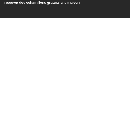
recevoir des échantillons gratuits à la maison
.
3 Pl. Ville-Marie Suite 400, Montreal, Quebec H3B 2E3, Canada
+1 514 575 8728
info@echantillonscadeaux.com
Menu
Accueil
Blog
Gratuit
À Propos