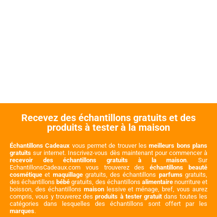
Recevez des échantillons gratuits et des
produits à tester à la maison
Échantillons Cadeaux
vous permet de trouver les
meilleurs bons plans
gratuits
sur internet. Inscrivez-vous dès maintenant pour commencer à
recevoir des échantillons gratuits à la maison
. Sur
EchantillonsCadeaux.com vous trouverez des
échantillons beauté
cosmétique
et
maquillage
gratuits, des échantillons
parfums
gratuits,
des échantillons
bébé
gratuits, des échantillons
alimentaire
nourriture et
boisson, des échantillons
maison
lessive et ménage, bref, vous aurez
compris, vous y trouverez des
produits à tester gratuit
dans toutes les
catégories dans lesquelles des échantillons sont offert par les
marques
.