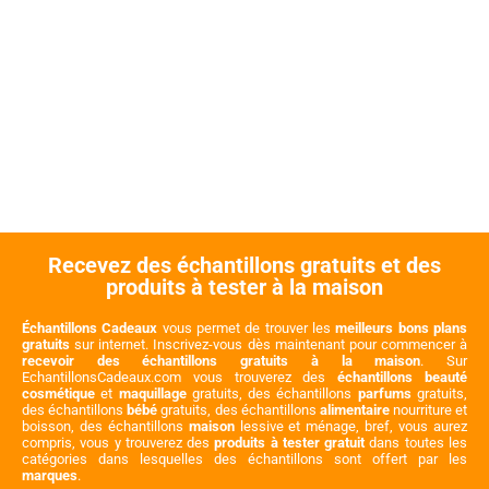
Recevez des échantillons gratuits et des
produits à tester à la maison
Échantillons Cadeaux
vous permet de trouver les
meilleurs bons plans
gratuits
sur internet. Inscrivez-vous dès maintenant pour commencer à
recevoir des échantillons gratuits à la maison
. Sur
EchantillonsCadeaux.com vous trouverez des
échantillons beauté
cosmétique
et
maquillage
gratuits, des échantillons
parfums
gratuits,
des échantillons
bébé
gratuits, des échantillons
alimentaire
nourriture et
boisson, des échantillons
maison
lessive et ménage, bref, vous aurez
compris, vous y trouverez des
produits à tester gratuit
dans toutes les
catégories dans lesquelles des échantillons sont offert par les
marques
.