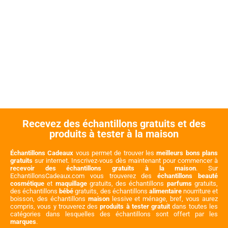
Recevez des échantillons gratuits et des
produits à tester à la maison
Échantillons Cadeaux
vous permet de trouver les
meilleurs bons plans
gratuits
sur internet. Inscrivez-vous dès maintenant pour commencer à
recevoir des échantillons gratuits à la maison
. Sur
EchantillonsCadeaux.com vous trouverez des
échantillons beauté
cosmétique
et
maquillage
gratuits, des échantillons
parfums
gratuits,
des échantillons
bébé
gratuits, des échantillons
alimentaire
nourriture et
boisson, des échantillons
maison
lessive et ménage, bref, vous aurez
compris, vous y trouverez des
produits à tester gratuit
dans toutes les
catégories dans lesquelles des échantillons sont offert par les
marques
.