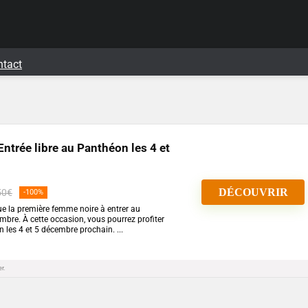
ntact
ntrée libre au Panthéon les 4 et
DÉCOUVRIR
50€
-100%
e la première femme noire à entrer au
bre. À cette occasion, vous pourrez profiter
n les 4 et 5 décembre prochain. ...
r.