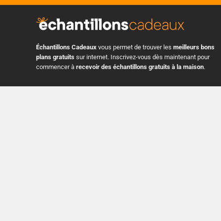
Échantillons Cadeaux
vous permet de trouver les
meilleurs bons
plans gratuits
sur internet. Inscrivez-vous dès maintenant pour
commencer à
recevoir des échantillons gratuits à la maison
.
3 Pl. Ville-Marie Suite 400, Montreal, Quebec H3B 2E3, Canada
+1 514 575 8728
info@echantillonscadeaux.com