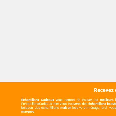
Recevez d
Échantillons Cadeaux
vous permet de trouver les
meilleurs 
EchantillonsCadeaux.com vous trouverez des
échantillons beau
boisson, des échantillons
maison
lessive et ménage, bref, vou
marques
.