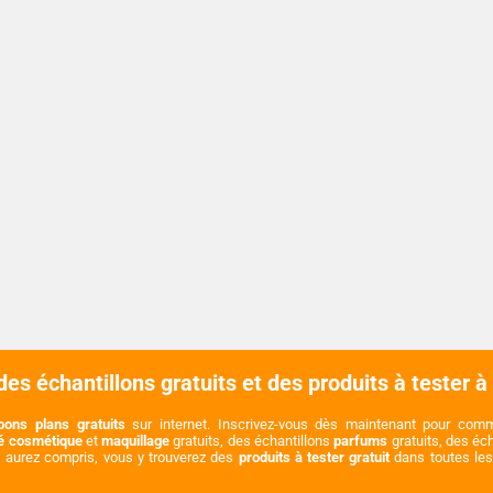
es échantillons gratuits et des produits à tester à
bons plans gratuits
sur internet. Inscrivez-vous dès maintenant pour co
té cosmétique
et
maquillage
gratuits, des échantillons
parfums
gratuits, des éc
s aurez compris, vous y trouverez des
produits à tester gratuit
dans toutes les 