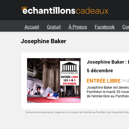
Accueil
Gratuit
À Propos
Facebook
Co
Josephine Baker
Josephine Baker : E
5 décembre
ENTRÉE LIBRE
11,
Josephine Baker est devenu
Panthéon le mardi 30 novem
de l'entrée libre au Panthéo
Événement exceptionnel, organisé à l'occasion de l'entrée au Panthéon de Josephine Bake