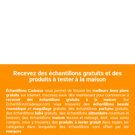
Recevez des échantillons gratuits et des
produits à tester à la maison
Échantillons Cadeaux
vous permet de trouver les
meilleurs bons plans
gratuits
sur internet. Inscrivez-vous dès maintenant pour commencer à
recevoir des échantillons gratuits à la maison
. Sur
EchantillonsCadeaux.com vous trouverez des
échantillons beauté
cosmétique
et
maquillage
gratuits, des échantillons
parfums
gratuits,
des échantillons
bébé
gratuits, des échantillons
alimentaire
nourriture et
boisson, des échantillons
maison
lessive et ménage, bref, vous aurez
compris, vous y trouverez des
produits à tester gratuit
dans toutes les
catégories dans lesquelles des échantillons sont offert par les
marques
.