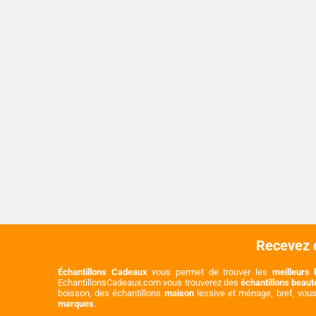
Recevez d
Échantillons Cadeaux
vous permet de trouver les
meilleurs 
EchantillonsCadeaux.com vous trouverez des
échantillons beau
boisson, des échantillons
maison
lessive et ménage, bref, vou
marques
.