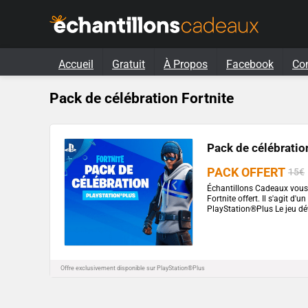
Accueil
Gratuit
À Propos
Facebook
Co
Pack de célébration Fortnite
Pack de célébration
PACK OFFERT
15€
Échantillons Cadeaux vous 
Fortnite offert. Il s'agit d'
PlayStation®Plus Le jeu dé
Offre exclusivement disponible sur PlayStation®Plus