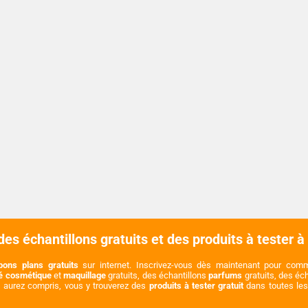
es échantillons gratuits et des produits à tester à
bons plans gratuits
sur internet. Inscrivez-vous dès maintenant pour co
té cosmétique
et
maquillage
gratuits, des échantillons
parfums
gratuits, des éc
s aurez compris, vous y trouverez des
produits à tester gratuit
dans toutes les 