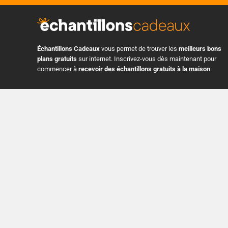
Échantillons Cadeaux
vous permet de trouver les
meilleurs bons
plans gratuits
sur internet. Inscrivez-vous dès maintenant pour
commencer à
recevoir des échantillons gratuits à la maison
.
3 Pl. Ville-Marie Suite 400, Montreal, Quebec H3B 2E3, Canada
+1 514 575 8728
info@echantillonscadeaux.com