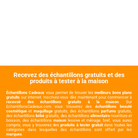
Recevez des échantillons gratuits et des
produits à tester à la maison
Échantillons Cadeaux
vous permet de trouver les
meilleurs bons plans
gratuits
sur internet. Inscrivez-vous dès maintenant pour commencer à
recevoir des échantillons gratuits à la maison
. Sur
EchantillonsCadeaux.com vous trouverez des
échantillons beauté
cosmétique
et
maquillage
gratuits, des échantillons
parfums
gratuits,
des échantillons
bébé
gratuits, des échantillons
alimentaire
nourriture et
boisson, des échantillons
maison
lessive et ménage, bref, vous aurez
compris, vous y trouverez des
produits à tester gratuit
dans toutes les
catégories dans lesquelles des échantillons sont offert par les
marques
.