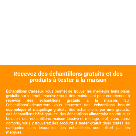
Recevez des échantillons gratuits et des
produits à tester à la maison
Échantillons Cadeaux
vous permet de trouver les
meilleurs bons plans
gratuits
sur internet. Inscrivez-vous dès maintenant pour commencer à
recevoir des échantillons gratuits à la maison
. Sur
EchantillonsCadeaux.com vous trouverez des
échantillons beauté
cosmétique
et
maquillage
gratuits, des échantillons
parfums
gratuits,
des échantillons
bébé
gratuits, des échantillons
alimentaire
nourriture et
boisson, des échantillons
maison
lessive et ménage, bref, vous aurez
compris, vous y trouverez des
produits à tester gratuit
dans toutes les
catégories dans lesquelles des échantillons sont offert par les
marques
.