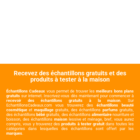
Recevez des échantillons gratuits et des
produits à tester à la maison
Échantillons Cadeaux
vous permet de trouver les
meilleurs bons plans
gratuits
sur internet. Inscrivez-vous dès maintenant pour commencer à
recevoir des échantillons gratuits à la maison
. Sur
EchantillonsCadeaux.com vous trouverez des
échantillons beauté
cosmétique
et
maquillage
gratuits, des échantillons
parfums
gratuits,
des échantillons
bébé
gratuits, des échantillons
alimentaire
nourriture et
boisson, des échantillons
maison
lessive et ménage, bref, vous aurez
compris, vous y trouverez des
produits à tester gratuit
dans toutes les
catégories dans lesquelles des échantillons sont offert par les
marques
.