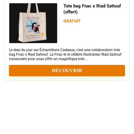
Tote bag Fnac x Riad Sattouf
(offert)
GRATUIT
Formation
Le deal du jour sur Échantillons Cadeaux, c'est une collaboration tote
PSC1
bag Fnac x Riad Sattouf. La Fnac et le célèbre illustrateur Riad Sattouf
s'associent pour vous offrir un magnifique tote ...
gratuite
–
DÉCOUVRIR
Orly
(94)
Invitation
gratuite
au