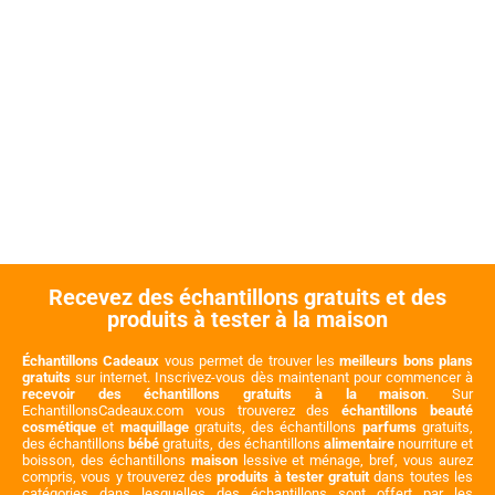
Recevez des échantillons gratuits et des
produits à tester à la maison
Échantillons Cadeaux
vous permet de trouver les
meilleurs bons plans
gratuits
sur internet. Inscrivez-vous dès maintenant pour commencer à
recevoir des échantillons gratuits à la maison
. Sur
EchantillonsCadeaux.com vous trouverez des
échantillons beauté
cosmétique
et
maquillage
gratuits, des échantillons
parfums
gratuits,
des échantillons
bébé
gratuits, des échantillons
alimentaire
nourriture et
boisson, des échantillons
maison
lessive et ménage, bref, vous aurez
compris, vous y trouverez des
produits à tester gratuit
dans toutes les
catégories dans lesquelles des échantillons sont offert par les