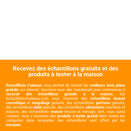
Recevez des échantillons gratuits et des
produits à tester à la maison
Échantillons Cadeaux
vous permet de trouver les
meilleurs bons plans
gratuits
sur internet. Inscrivez-vous dès maintenant pour commencer à
recevoir des échantillons gratuits à la maison
. Sur
EchantillonsCadeaux.com vous trouverez des
échantillons beauté
cosmétique
et
maquillage
gratuits, des échantillons
parfums
gratuits,
des échantillons
bébé
gratuits, des échantillons
alimentaire
nourriture et
boisson, des échantillons
maison
lessive et ménage, bref, vous aurez
compris, vous y trouverez des
produits à tester gratuit
dans toutes les
catégories dans lesquelles des échantillons sont offert par les
marques
.