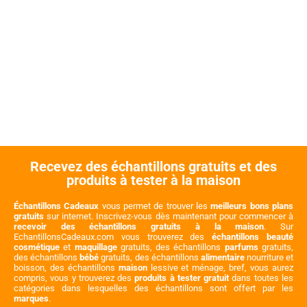
Recevez des échantillons gratuits et des
produits à tester à la maison
Échantillons Cadeaux
vous permet de trouver les
meilleurs bons plans
gratuits
sur internet. Inscrivez-vous dès maintenant pour commencer à
recevoir des échantillons gratuits à la maison
. Sur
EchantillonsCadeaux.com vous trouverez des
échantillons beauté
cosmétique
et
maquillage
gratuits, des échantillons
parfums
gratuits,
des échantillons
bébé
gratuits, des échantillons
alimentaire
nourriture et
boisson, des échantillons
maison
lessive et ménage, bref, vous aurez
compris, vous y trouverez des
produits à tester gratuit
dans toutes les
catégories dans lesquelles des échantillons sont offert par les
marques
.