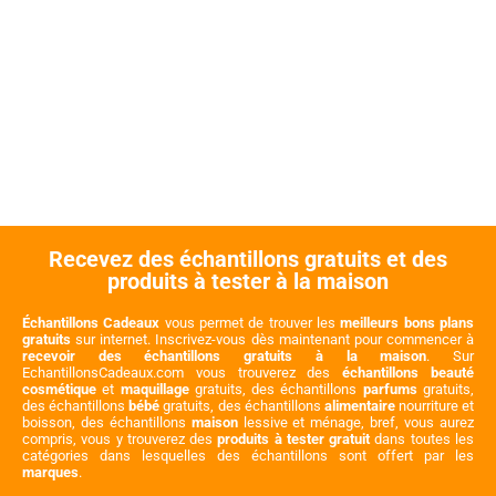
Recevez des échantillons gratuits et des
produits à tester à la maison
Échantillons Cadeaux
vous permet de trouver les
meilleurs bons plans
gratuits
sur internet. Inscrivez-vous dès maintenant pour commencer à
recevoir des échantillons gratuits à la maison
. Sur
EchantillonsCadeaux.com vous trouverez des
échantillons beauté
cosmétique
et
maquillage
gratuits, des échantillons
parfums
gratuits,
des échantillons
bébé
gratuits, des échantillons
alimentaire
nourriture et
boisson, des échantillons
maison
lessive et ménage, bref, vous aurez
compris, vous y trouverez des
produits à tester gratuit
dans toutes les
catégories dans lesquelles des échantillons sont offert par les
marques
.