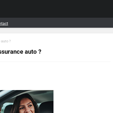
ntact
 auto ?
surance auto ?