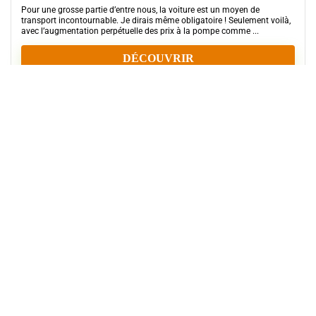
Pour une grosse partie d’entre nous, la voiture est un moyen de
transport incontournable. Je dirais même obligatoire ! Seulement voilà,
avec l’augmentation perpétuelle des prix à la pompe comme ...
DÉCOUVRIR
10 astuces pour faire des
économies
Il y a déjà un 14 astuces sur le site. J’ai souhaité en rédiger un autre,
mais avec 10 astuces cette fois parce que ce format me plaît. Il est
concis, précis et surtout facile à lire. Pour ce qui est ...
DÉCOUVRIR