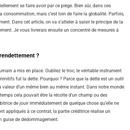
ellement se faire avoir par ce piège. Bien sûr, dans ces
la consommation, mais c’est loin de faire la globalité. Parfois,
ent. Dans cet article, on va s’atteler à saisir le principe de la
ment. Je vous livrerais ensuite un concentré de mesures à
surendettement ?
main a mis en place. Oubliez le troc, le véritable instrument
mitifs fut la dette. Pourquoi ? Parce que la dette est un outil
de la valeur d’un même bien au même instant. Dans notre monde
es temps cela pouvait être la récolte d’un champ ou des
ébitrice de jouir immédiatement de quelque chose qu’elle ne
t appliqués à ce contrat, la partie créditrice réalise un
n en guise de dédommagement.