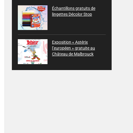
Échantillons gratuits de
lingettes Décolor Stop
Exposition « Astérix
l’européen » gratuite au
Château de Malbrouck