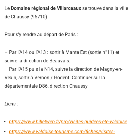
Le
Domaine régional de
Villarceaux
se trouve dans la ville
de
Chaussy
(
95710
)
.
Pour s’y rendre au départ de Paris :
–
Par l’
A14
ou l’
A13
:
sortir à Mante Est
(sortie n°11)
et
suivre la direction de Beauvais.
–
Par l’
A15
puis la
N14
, suivre la direction de Magny-en-
Vexin, sortir à
Vernon / Hodent
.
Continuer sur la
départementale
D86
, direction
Chaussy
.
Liens :
https://www.billetweb
.
fr/pro/visites-guidees-ete-valdoise
https://www.valdoise-tourisme.com/fiches/visites-