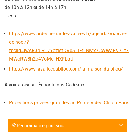
de 10h à 12h et de 14h à 17h
Liens :
https://www.ardeche-hautes-vallees.fr/agenda/marche-
de-noel/?
fbclid=IwAR3ruR17YazisfDVoSLiFf_NMx7CWWaRV7Tt2
MWoRW3h2o4VoMejlHXFLgU
https://www.lavalleedubijou.com/la-maison-du-bijou/
À voir aussi sur Échantillons Cadeaux :
Projections privées gratuites au Prime Vidéo Club à Paris
Recommandé pour vous